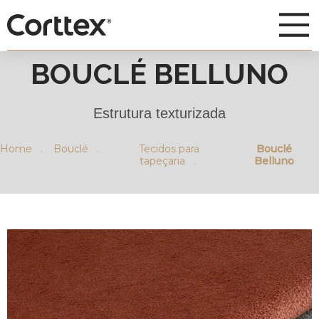
BOUCLÉ BELLUNO
Estrutura texturizada
Home .
Bouclé .
Tecidos para
Bouclé
tapeçaria .
Belluno