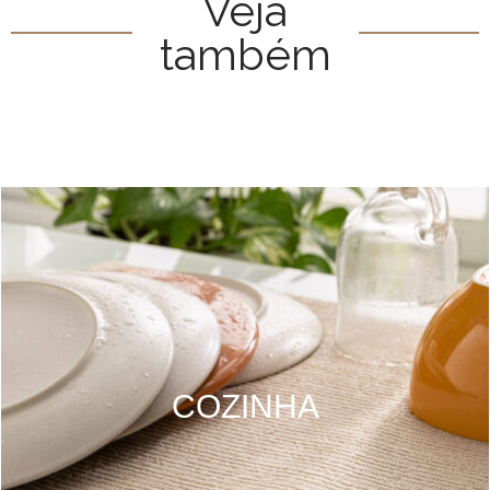
Veja
também
COZINHA