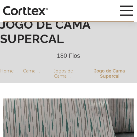
JOGO DE CAMA
SUPERCAL
180 Fios
Home .
Cama .
Jogos de
Jogo de Cama
Cama .
Supercal