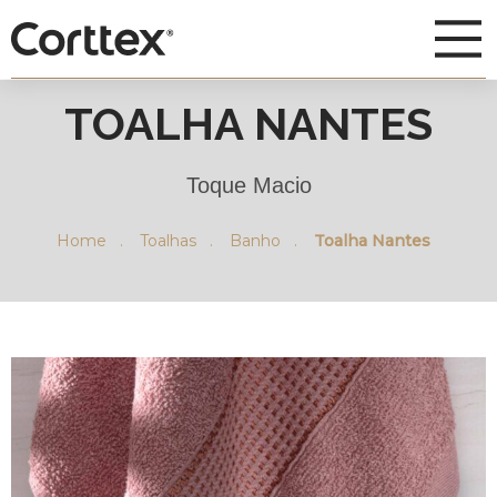
TOALHA NANTES
Toque Macio
Home .
Toalhas .
Banho .
Toalha Nantes