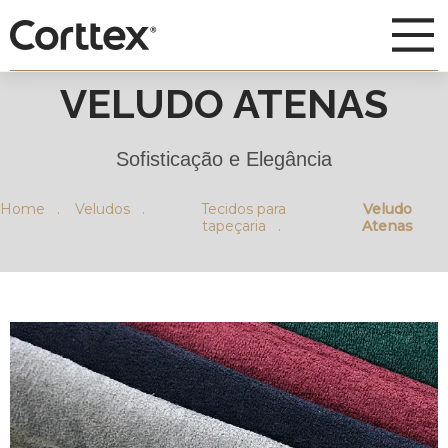
VELUDO ATENAS
Sofisticação e Elegância
Home .
Veludos .
Tecidos para
Veludo
tapeçaria .
Atenas