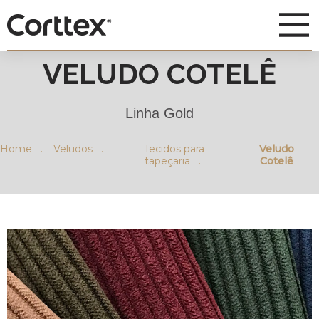
VELUDO COTELÊ
Linha Gold
Home .
Veludos .
Tecidos para
Veludo
tapeçaria .
Cotelê